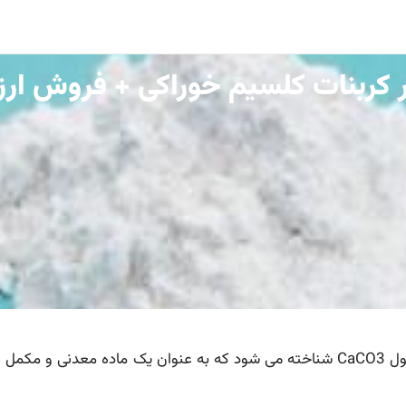
 کربنات کلسیم خوراکی + فروش ارز
پودر کربنات کلسیم خوراکی به عنوان یک ترکیب شیمیایی با فرمول CaCO3 شناخته می شود که به عنوان یک ماد